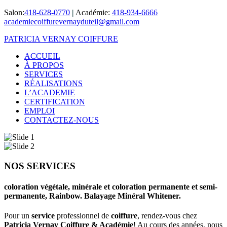
Salon:
418-628-0770
|
Académie:
418-934-6666
academiecoiffurevernayduteil@gmail.com
PATRICIA VERNAY COIFFURE
ACCUEIL
À PROPOS
SERVICES
RÉALISATIONS
L’ACADEMIE
CERTIFICATION
EMPLOI
CONTACTEZ-NOUS
NOS SERVICES
coloration végétale, minérale et coloration permanente et semi-
permanente, Rainbow. Balayage Minéral Whitener.
Pour un
service
professionnel de
coiffure
, rendez-vous chez
Patricia Vernay Coiffure & Académie
! Au cours des années, nous