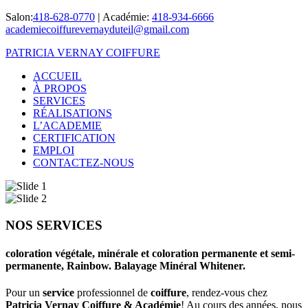
Salon:
418-628-0770
|
Académie:
418-934-6666
academiecoiffurevernayduteil@gmail.com
PATRICIA VERNAY COIFFURE
ACCUEIL
À PROPOS
SERVICES
RÉALISATIONS
L’ACADEMIE
CERTIFICATION
EMPLOI
CONTACTEZ-NOUS
NOS SERVICES
coloration végétale, minérale et coloration permanente et semi-
permanente, Rainbow. Balayage Minéral Whitener.
Pour un
service
professionnel de
coiffure
, rendez-vous chez
Patricia Vernay Coiffure & Académie
! Au cours des années, nous