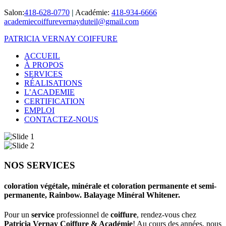
Salon:
418-628-0770
|
Académie:
418-934-6666
academiecoiffurevernayduteil@gmail.com
PATRICIA VERNAY COIFFURE
ACCUEIL
À PROPOS
SERVICES
RÉALISATIONS
L’ACADEMIE
CERTIFICATION
EMPLOI
CONTACTEZ-NOUS
NOS SERVICES
coloration végétale, minérale et coloration permanente et semi-
permanente, Rainbow. Balayage Minéral Whitener.
Pour un
service
professionnel de
coiffure
, rendez-vous chez
Patricia Vernay Coiffure & Académie
! Au cours des années, nous